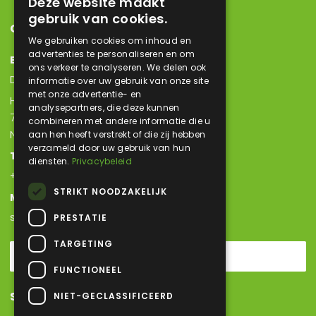
Deze website maakt
gebruik van cookies.
Contact
We gebruiken cookies om inhoud en
advertenties te personaliseren en om
Bezoekadres
ons verkeer te analyseren. We delen ook
Dutch Bolting Company B.V.
informatie over uw gebruik van onze site
met onze advertentie- en
Hoornaar 11
analysepartners, die deze kunnen
7317 BR Apeldoorn
combineren met andere informatie die u
Nederland
aan hen heeft verstrekt of die zij hebben
verzameld door uw gebruik van hun
Telefoon
diensten.
Privacybeleid
+31 (0) 55 303 2180
STRIKT NOODZAKELIJK
Mail
sales@hetraco.com
PRESTATIE
TARGETING
Contactpagina
FUNCTIONEEL
Sitemap
NIET-GECLASSIFICEERD