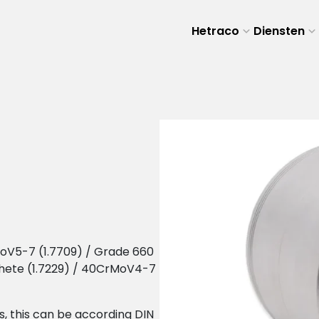
Hetraco
Diensten
MoV5-7 (1.7709) / Grade 660
ehete (1.7229) / 40CrMoV4-7
s, this can be according DIN