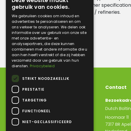
Deze website maakt
2510 or according drawings on customer specification
gebruik van cookies.
mostly used on petrochemical plants / refineries.
We gebruiken cookies om inhoud en
advertenties te personaliseren en om
ons verkeer te analyseren. We delen ook
informatie over uw gebruik van onze site
met onze advertentie- en
analysepartners, die deze kunnen
combineren met andere informatie die u
aan hen heeft verstrekt of die zij hebben
verzameld door uw gebruik van hun
diensten.
Privacybeleid
STRIKT NOODZAKELIJK
Algemene informatie
Contact
PRESTATIE
Over ons
Bezoekadr
TARGETING
Beurzen
Dutch Bolti
FUNCTIONEEL
Machinepark
Hoornaar 1
Dutch Bolting Company B.V.
NIET-GECLASSIFICEERD
7317 BR Ape