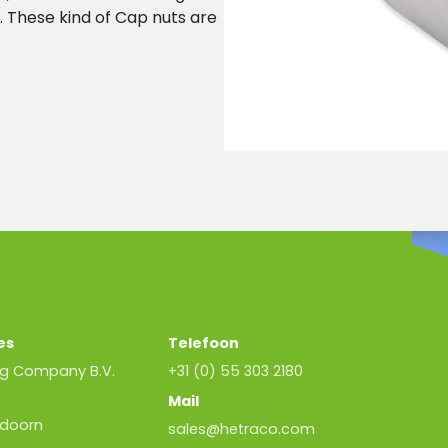
. These kind of Cap nuts are
es
Telefoon
ng Company B.V.
+31 (0) 55 303 2180
1
Mail
ldoorn
sales@hetraco.com