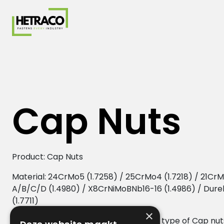
- Home pagina
Cap Nuts
Product: Cap Nuts
Material: 24CrMo5 (1.7258) / 25CrMo4 (1.7218) / 21Cr
A/B/C/D (1.4980) / X8CrNiMoBNb16-16 (1.4986) / Dur
(1.7711)
×
Description: we’re able to produce all type of Cap nut