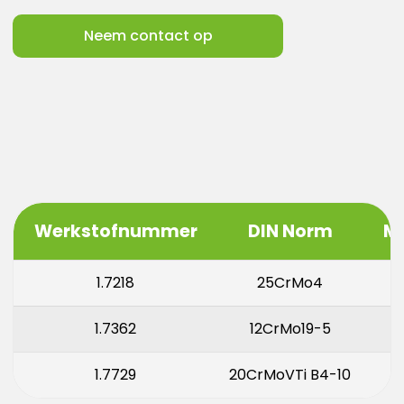
Neem contact op
Werkstofnummer
DIN Norm
M
1.7218
25CrMo4
1.7362
12CrMo19-5
1.7729
20CrMoVTi B4-10