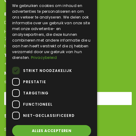
Contact
We gebruiken cookies om inhoud en
advertenties te personaliseren en om
Bezoekadres
ons verkeer te analyseren. We delen ook
Dutch Bolting Company B.V.
informatie over uw gebruik van onze site
met onze advertentie- en
Hoornaar 11
analysepartners, die deze kunnen
7317 BR Apeldoorn
combineren met andere informatie die u
Nederland
aan hen heeft verstrekt of die zij hebben
verzameld door uw gebruik van hun
Telefoon
diensten.
Privacybeleid
+31 (0) 55 303 2180
STRIKT NOODZAKELIJK
Mail
sales@hetraco.com
PRESTATIE
TARGETING
Contactpagina
FUNCTIONEEL
Sitemap
NIET-GECLASSIFICEERD
Sitemap
ALLES ACCEPTEREN