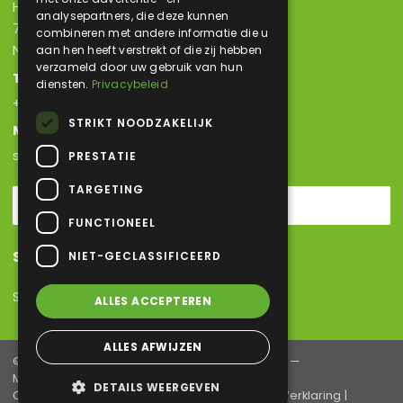
Hoornaar 11
analysepartners, die deze kunnen
7317 BR Apeldoorn
combineren met andere informatie die u
Nederland
aan hen heeft verstrekt of die zij hebben
verzameld door uw gebruik van hun
Telefoon
diensten.
Privacybeleid
+31 (0) 55 303 2180
STRIKT NOODZAKELIJK
Mail
sales@hetraco.com
PRESTATIE
TARGETING
Contactpagina
FUNCTIONEEL
Sitemap
NIET-GECLASSIFICEERD
Sitemap
ALLES ACCEPTEREN
ALLES AFWIJZEN
© 2026 Hetraco B.V. —
Concept en design door
—
Maatwerk website
DETAILS WEERGEVEN
Cookies
WCAG verklaring
Sitemap
Privacy Verklaring